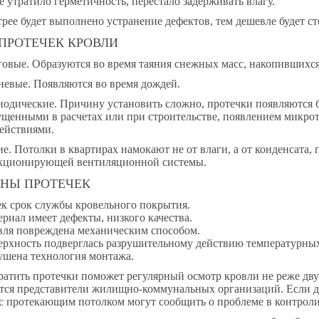
 утратило герметичность, перестало задерживать влагу.
рее будет выполнено устранение дефектов, тем дешевле будет ст
ПРОТЕЧЕК КРОВЛИ
овые. Образуются во время таяния снежных масс, накопившихся
евые. Появляются во время дождей.
одические. Причину установить сложно, протечки появляются б
щенными в расчетах или при строительстве, появлением микро
ействиями.
е. Потолки в квартирах намокают не от влаги, а от конденсата,
кционирующей вентиляционной системы.
НЫ ПРОТЕЧЕК
к срок службы кровельного покрытия.
риал имеет дефекты, низкого качества.
вля повреждена механическим способом.
рхность подверглась разрушительному действию температурных 
ушена технология монтажа.
атить протечки поможет регулярный осмотр кровли не реже дву
тся представители жилищно-коммунальных организаций. Если д
 с протекающим потолком могут сообщить о проблеме в контро