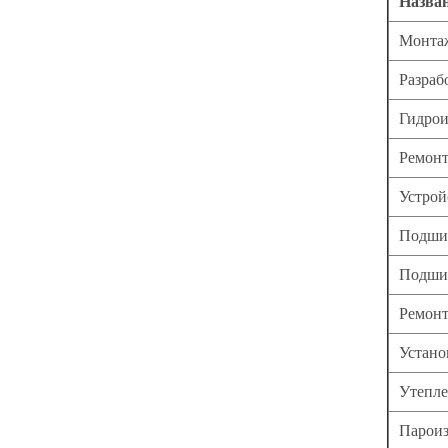
Назван
Монтаж
Разраб
Гидрои
Ремонт
Устрой
Подшив
Подшив
Ремонт
Устано
Утепле
Пароиз