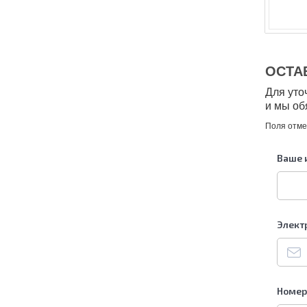
ОСТА
Для уто
и мы об
Поля отм
Ваше 
Элект
Номер