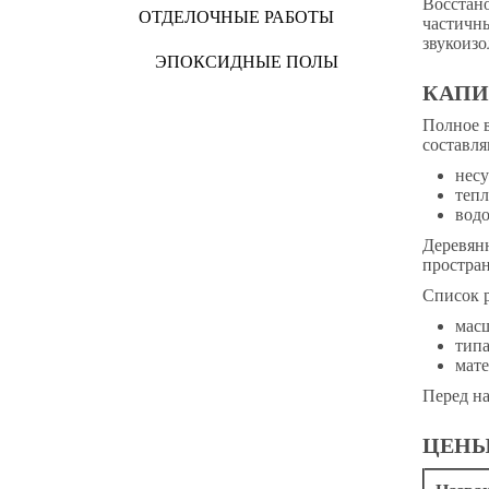
Восстано
ОТДЕЛОЧНЫЕ РАБОТЫ
частичны
звукоизо
ЭПОКСИДНЫЕ ПОЛЫ
КАПИ
Полное в
составля
нес
тепл
водо
Деревян
простра
Список р
мас
типа
мате
Перед на
ЦЕНЫ