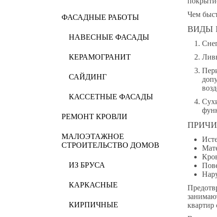
покрытие
Чем быст
ФАСАДНЫЕ РАБОТЫ
ВИДЫ 
НАВЕСНЫЕ ФАСАДЫ
Снег
КЕРАМОГРАНИТ
Ливн
Пери
САЙДИНГ
допу
возд
КАССЕТНЫЕ ФАСАДЫ
Сухи
фун
РЕМОНТ КРОВЛИ
ПРИЧИ
МАЛОЭТАЖНОЕ
Исте
СТРОИТЕЛЬСТВО ДОМОВ
Мате
Кро
ИЗ БРУСА
Пове
Нар
КАРКАСНЫЕ
Предотвр
занимаю
КИРПИЧНЫЕ
квартир