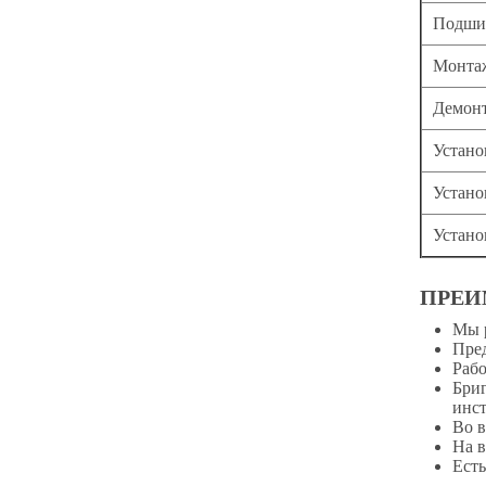
Подшив
Монтаж
Демонт
Устано
Устано
Устано
ПРЕИ
Мы р
Пред
Рабо
Бриг
инст
Во в
На в
Есть