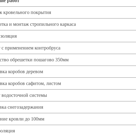
ие работ
 кровельного покрытия
отка и монтаж стропильного каркаса
золяция
 с применением контробруса
ство обрешетки пошагово 350мм
ка коробов деревом
ка коробов сафитом, листом
 водосточной системы
вка снегозадержания
ние кровли до 100мм
оляция