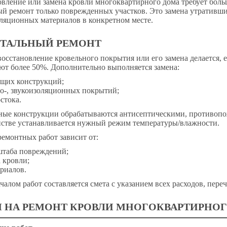
вление или замена кровли многоквартирного дома требует боль
й ремонт только поврежденных участков. Это замена утративших
ляционных материалов в конкретном месте.
ТАЛЬНЫЙ РЕМОНТ
осстановление кровельного покрытия или его замена делается
ют более 50%. Дополнительно выполняется замена:
ущих конструкций;
о-, звукоизоляционных покрытий;
стока.
ные конструкции обрабатываются антисептическими, противоп
нстве устанавливается нужный режим температуры/влажности.
емонтных работ зависит от:
штаба повреждений;
 кровли;
риалов.
чалом работ составляется смета с указанием всех расходов, пере
 НА РЕМОНТ КРОВЛИ МНОГОКВАРТИРНО