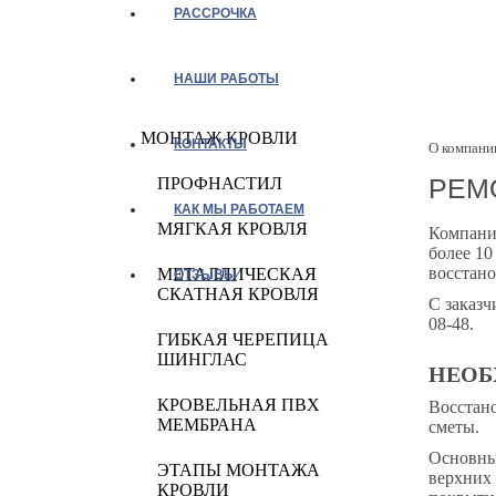
РАССРОЧКА
НАШИ РАБОТЫ
МОНТАЖ КРОВЛИ
КОНТАКТЫ
О компани
РЕМ
ПРОФНАСТИЛ
КАК МЫ РАБОТАЕМ
МЯГКАЯ КРОВЛЯ
Компани
более 1
восстано
МЕТАЛЛИЧЕСКАЯ
ОТЗЫВЫ
СКАТНАЯ КРОВЛЯ
С заказч
08-48.
ГИБКАЯ ЧЕРЕПИЦА
ШИНГЛАС
НЕОБ
КРОВЕЛЬНАЯ ПВХ
Восстано
МЕМБРАНА
сметы.
Основны
ЭТАПЫ МОНТАЖА
верхних 
КРОВЛИ