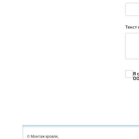
Текст
Я 
ОО
© Монтаж кровли,