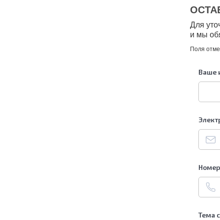
ОСТА
Для уто
и мы об
Поля отм
Ваше 
Элект
Номер
Тема 