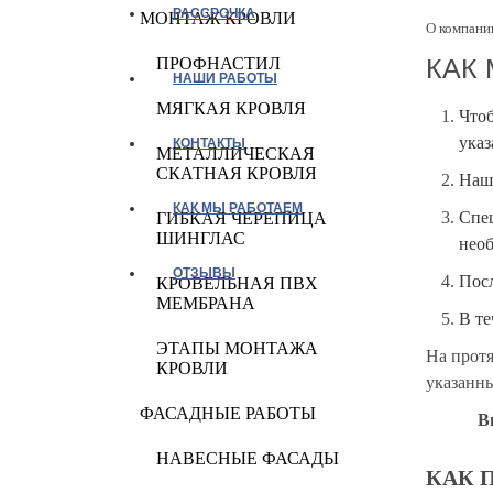
РАССРОЧКА
МОНТАЖ КРОВЛИ
О компани
КАК
ПРОФНАСТИЛ
НАШИ РАБОТЫ
МЯГКАЯ КРОВЛЯ
Чтоб
указ
КОНТАКТЫ
МЕТАЛЛИЧЕСКАЯ
СКАТНАЯ КРОВЛЯ
Наш 
КАК МЫ РАБОТАЕМ
Спец
ГИБКАЯ ЧЕРЕПИЦА
ШИНГЛАС
необ
ОТЗЫВЫ
Посл
КРОВЕЛЬНАЯ ПВХ
МЕМБРАНА
В те
ЭТАПЫ МОНТАЖА
На протя
КРОВЛИ
указанны
ФАСАДНЫЕ РАБОТЫ
В
НАВЕСНЫЕ ФАСАДЫ
КАК 