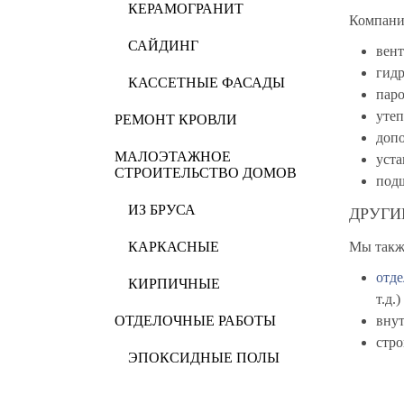
КЕРАМОГРАНИТ
Компани
САЙДИНГ
вен
гид
КАССЕТНЫЕ ФАСАДЫ
пар
уте
РЕМОНТ КРОВЛИ
допо
МАЛОЭТАЖНОЕ
уст
СТРОИТЕЛЬСТВО ДОМОВ
под
ИЗ БРУСА
ДРУГИ
КАРКАСНЫЕ
Мы такж
отде
КИРПИЧНЫЕ
т.д.)
ОТДЕЛОЧНЫЕ РАБОТЫ
вну
стр
ЭПОКСИДНЫЕ ПОЛЫ