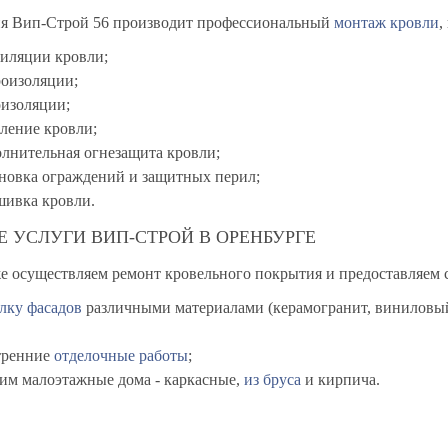
я Вип-Строй 56 производит профессиональный
монтаж кровли
,
тиляции кровли;
роизоляции;
оизоляции;
пление кровли;
лнительная огнезащита кровли;
ановка ограждений и защитных перил;
шивка кровли.
Е УСЛУГИ ВИП-СТРОЙ В ОРЕНБУРГЕ
е осуществляем ремонт кровельного покрытия и предоставляем 
лку фасадов
различными материалами (керамогранит, виниловый
тренние
отделочные работы
;
оим
малоэтажные дома - каркасные,
из бруса
и кирпича.