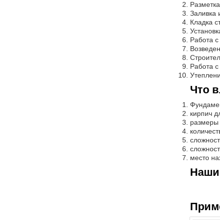
Разметка
Заливка 
Кладка с
Установк
Работа с
Возведен
Строител
Работа с
Утеплени
Что в
Фундамен
кирпич д
размеры
количест
сложност
сложност
место на
Наши
Прим