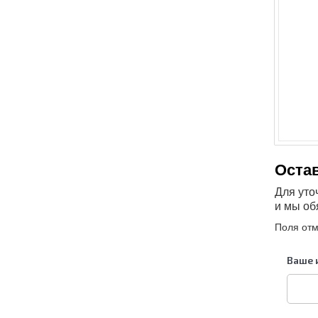
Оста
Для уто
и мы об
Поля от
Ваше 