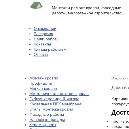
Монтаж и ремонт кровли, фасадные
работы, малоэтажное строительство
О компании
Рассрочка
Наши работы
Контакты
Как мы работаем
Отзывы
Монтаж кровли
О компани
Профнастил
Дома из
Мягкая кровля
Металлическая скатная кровля
Гибкая черепица Шинглас
Кирпичны
Кровельная ПВХ мембрана
пожароус
Этапы монтажа кровли
Дост
Фасадные работы
Навесные фасады
прочные,
Керамогранит
сохраняю