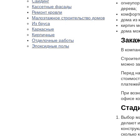
Сайдинг
огнеупор
Кассетные фасады
дерева;
Ремонт кровли
комфортн
Малоэтажное строительство домов
дома из 
Из бруса
кирпич м
Каркасные
дома мож
Кирпичные
Закаж
Отделочные работы
Эпоксидные полы
В компан
Строител
можно за
Перед на
стоимост
платежей
При возн
офисе ко
Стади
Выбор ма
делают и
конструк
сколько 