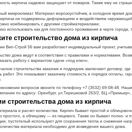
ность кирпича надежно защищает от пожаров. Также ему не страшн
ый микроклимат. Материал морозоустойчив, в холодное время дом
кирпича не подвержены деформациям и воздействиям окружающей
ожно комбинировать с другими стройматериалами;
но использовать как для постоянного проживания в черте города, т
ите строительство дома из кирпича
ии Вип-Строй 56 вам разработают индивидуальный проект, учитыв
ьство дома ведут в соответствии с правилами и нормативами. Воз
казать работу с вариантом сдачи «под ключ».
чалом строительства заказчик и подрядчик заключают договор, где
ь работ. Это показывает заказчику стоимость и порядок оплаты, га
.
икновении вопросов звоните по телефону +7 (3532) 69-08-48. Наш
мпании по адресу: Оренбург, ул.Терешковой 263/2, БЦ «Премьер», 
и строительства дома из кирпича
териала и расчет количества. Кирпич бывает простой и облицовочн
з простого, а облицовку — из лицевого. Также он бывает полно- 
ции, пустотелый используют для сохранения тепла и снижения наг
количества материала необходимо для возведения вашего дома.