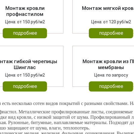
Монтаж кровли
Монтаж мягкой кро
профнастилом
Цена: от 150 руб/м2
Цена: от 120 руб/м2
подробнее
подробнее
нтаж гибкой черепицы
Монтаж кровли из П
Шинглас
мембраны
Цена: от 150 руб/м2
Цена: по запросу
подробнее
подробнее
 есть несколько сотен видов покрытий с разными свойствами. 
фнастил. Металлические профилированные листы, соединяемые 
дке вид кровли, с низкой защитой от шума. Профилированный л
ая. Рулонные, битумные, наплавляемые материалы. Подходят д
шо защищают от шума, влаги, теплопотерь.
ллическая: медная, железная, фальцевая, оцинкованная. Выдержи