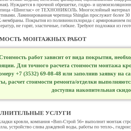
ная). Нуждается в прочной обрешетке, гидро- и шумоизоляционн
епица «Шинглас» от ТЕХНОНИКОЛЬ. Многослойный материал н
тивами. Ламинированная черепица Shinglas прослужит более 30 
-мембраны. Покрытия из поливинилхлорида с армированием по
ератур, не горят, эластичные, гибкие. Требуют подложки из гео
МОСТЬ МОНТАЖНЫХ РАБОТ
Стоимость работ зависит от вида покрытия, необ
ляции. Для точного расчета стоимости монтажа кр
омеру +7 (3532) 69-08-48 или заполнив заявку на с
ты, расчет стоимости ремонта/отделки выполняют
доступна накопительная скидо
ЛНИТЕЛЬНЫЕ УСЛУГИ
ладки кровли, компания «Вип-Строй 56» выполнит монтаж стро
лла, устройство слива дождевой воды, работы по тепло-, гидро