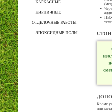
КАРКАСНЫЕ
(мед
Чер
КИРПИЧНЫЕ
адди
ПВХ
темп
ОТДЕЛОЧНЫЕ РАБОТЫ
ЭПОКСИДНЫЕ ПОЛЫ
СТОИ
изо
н
сме
ДОПО
Кроме ук
или мета