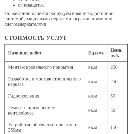
огнезащиты.
По желанию клиента оборудуем крышу водосточной
системой, защитными перилами, ограждениями или
снегозадержателями.
СТОИМОСТЬ УСЛУГ
Цена,
Название работ
Ед.изм.
руб.
Монтаж кровельного покрытия
кв.м
250
Разработка и монтаж стропильного
кв.м
250
каркаса
Гидроизоляция
кв.м
50
Ремонт с применением
кв.м
50
контробруса
Устройство обрешетки пошагово
кв.м
150
350мм