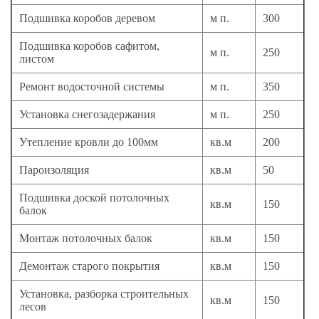
Подшивка коробов деревом
м п.
300
Подшивка коробов сафитом,
м п.
250
листом
Ремонт водосточной системы
м п.
350
Установка снегозадержания
м п.
250
Утепление кровли до 100мм
кв.м
200
Пароизоляция
кв.м
50
Подшивка доской потолочных
кв.м
150
балок
Монтаж потолочных балок
кв.м
150
Демонтаж старого покрытия
кв.м
150
Установка, разборка строительных
кв.м
150
лесов